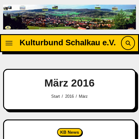
Zu
Inhalten
springen
Kulturbund Schalkau e.V.
März 2016
Start
2016
März
KB News