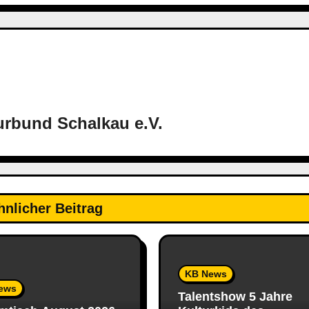
urbund Schalkau e.V.
hnlicher Beitrag
KB News
ews
Talentshow 5 Jahre