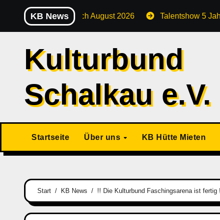
Zu
KB News
Stammtisch August 2026
Talentshow 5 Jahre Kulturkid
Inhalten
springen
Kulturbund
Schalkau e.V.
Startseite
Über uns
KB Hütte Mieten
Start
KB News
!! Die Kulturbund Faschingsarena ist fertig 