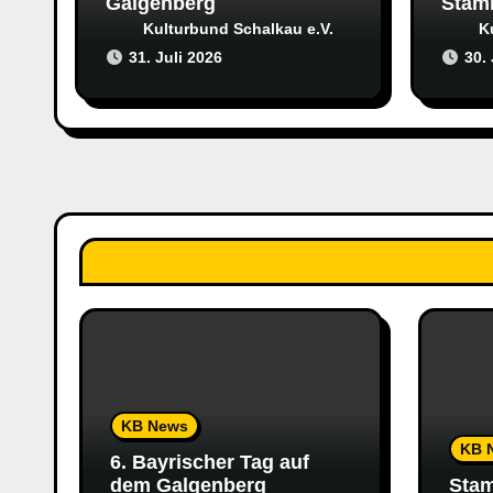
Galgenberg
Stam
Kulturbund Schalkau e.V.
K
t
31. Juli 2026
30.
i
o
n
KB News
KB 
6. Bayrischer Tag auf
dem Galgenberg
Stam