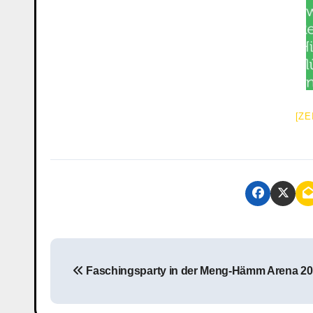
[ZE
B
Faschingsparty in der Meng-Hämm Arena 2
e
i