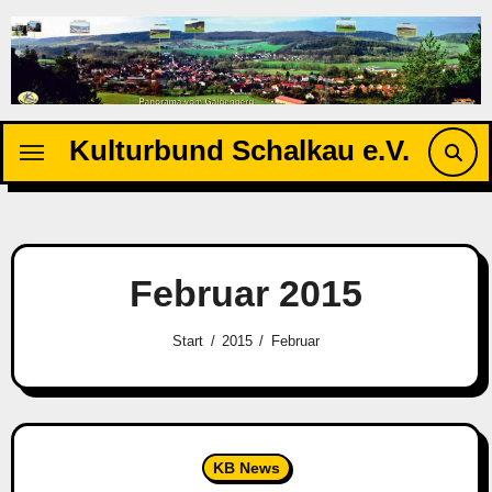
Zu
Inhalten
springen
Kulturbund Schalkau e.V.
Februar 2015
Start
2015
Februar
KB News