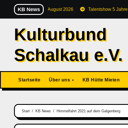
Zu
KB News
Stammtisch August 2026
Talentshow 5 Jahre Kulturkids
Inhalten
springen
Kulturbund
Schalkau e.V.
Startseite
Über uns
KB Hütte Mieten
Start
KB News
Himmelfahrt 2021 auf dem Galgenberg