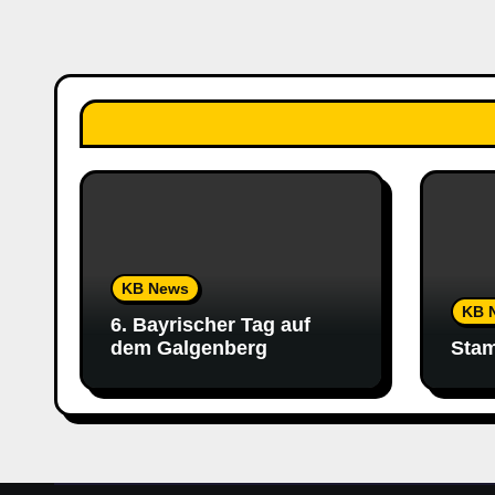
n
KB News
KB 
6. Bayrischer Tag auf
dem Galgenberg
Stam