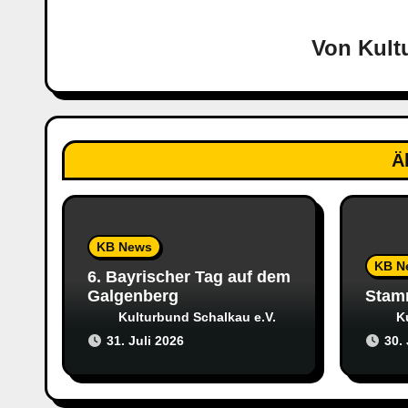
g
Von
Kult
s
n
a
Ä
v
i
g
KB News
KB N
6. Bayrischer Tag auf dem
a
Galgenberg
Stam
Kulturbund Schalkau e.V.
K
t
31. Juli 2026
30.
i
o