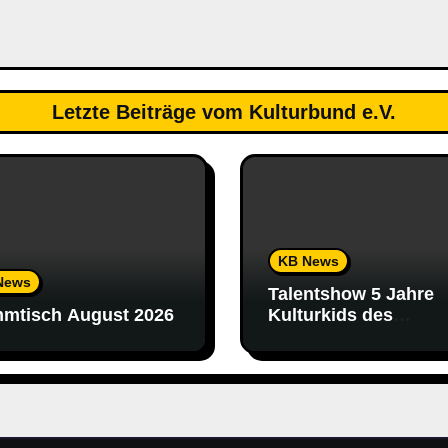
Letzte Beiträge vom Kulturbund e.V.
KB News
News
Talentshow 5 Jahre
mtisch August 2026
Kulturkids des
Kulturbund Schalkau 