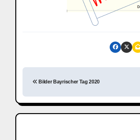
B
Bilder Bayrischer Tag 2020
e
i
t
r
a