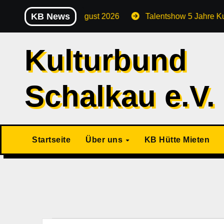
Zu
KB News
ammtisch August 2026
Talentshow 5 Jahre Kulturkids de
Inhalten
springen
Kulturbund
Schalkau e.V.
Startseite
Über uns
KB Hütte Mieten