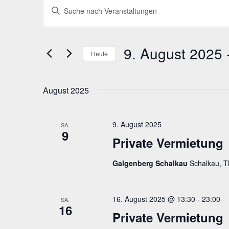
Veranstaltungen
Veranstaltungen
Bitte
Suche
Schlüsselwort
eingeben.
und
9. August 2025
 
Suche
Heute
Ansichten,
nach
Datum
Veranstaltungen
Navigation
wählen.
August 2025
Schlüsselwort.
9. August 2025
SA.
9
Private Vermietung
Galgenberg Schalkau
Schalkau, T
16. August 2025 @ 13:30
-
23:00
SA.
16
Private Vermietung