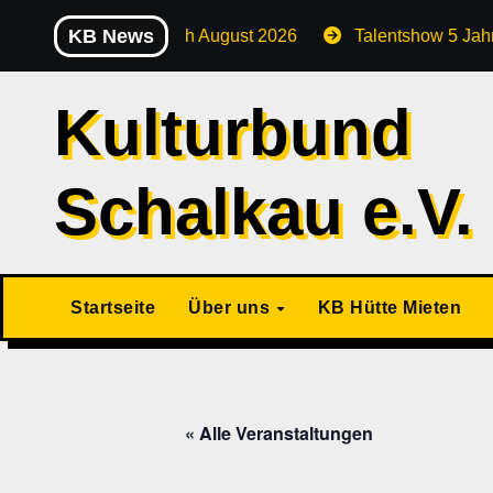
Zu
KB News
rg
Stammtisch August 2026
Talentshow 5 Jahre K
Inhalten
springen
Kulturbund
Schalkau e.V.
Startseite
Über uns
KB Hütte Mieten
« Alle Veranstaltungen