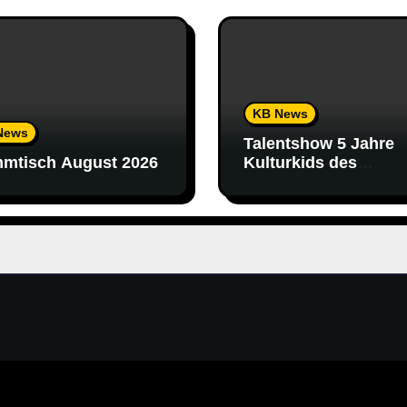
KB News
News
Talentshow 5 Jahre
mtisch August 2026
Kulturkids des
Kulturbund Schalkau 