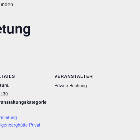
funden.
etung
ETAILS
VERANSTALTER
tum:
Private Buchung
i 30
ranstaltungskategorie
rmietung
lgenberghütte Privat