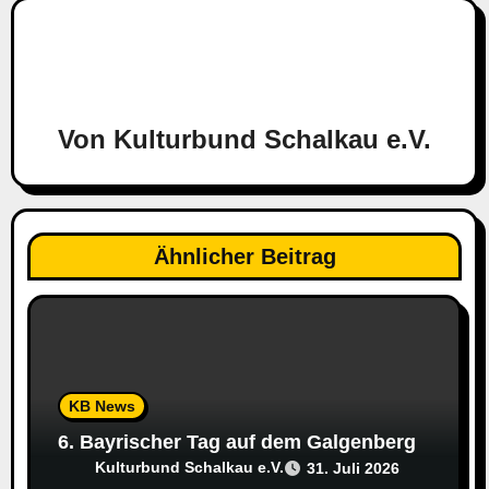
r
a
g
Von
Kulturbund Schalkau e.V.
s
n
a
Ähnlicher Beitrag
v
i
g
KB News
a
6. Bayrischer Tag auf dem Galgenberg
t
Kulturbund Schalkau e.V.
31. Juli 2026