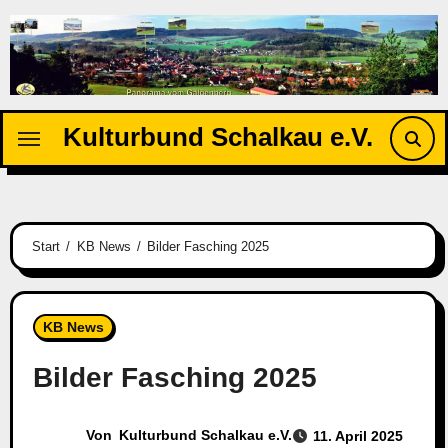
Zu
Inhalten
springen
Kulturbund Schalkau e.V.
Start
KB News
Bilder Fasching 2025
KB News
Bilder Fasching 2025
Von
Kulturbund Schalkau e.V.
11. April 2025