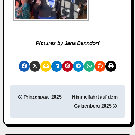
Pictures by Jana Benndorf
B
Prinzenpaar 2025
Himmelfahrt auf dem
e
Galgenberg 2025
i
t