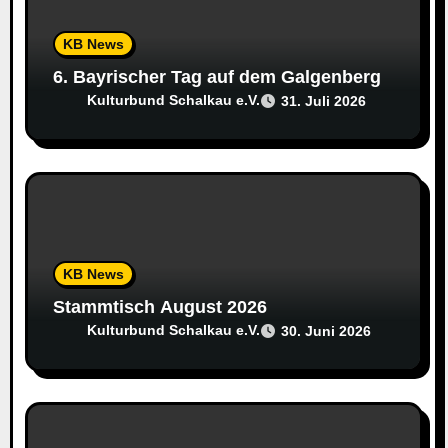
t
KB News
i
6. Bayrischer Tag auf dem Galgenberg
Kulturbund Schalkau e.V.
31. Juli 2026
o
n
KB News
Stammtisch August 2026
Kulturbund Schalkau e.V.
30. Juni 2026